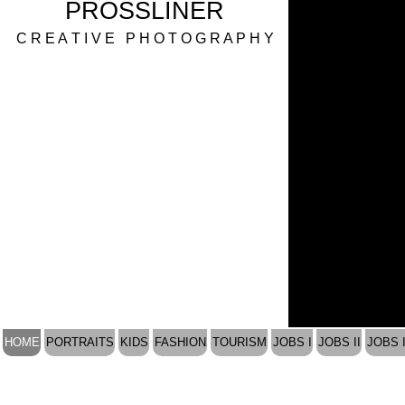
PROSSLINER
C R E A T I V E P H O T O G R A P H Y
HOME
PORTRAITS
KIDS
FASHION
TOURISM
JOBS I
JOBS II
JOBS I